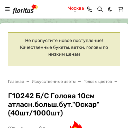
Москва
Темная 
Ваш город
Москва
?
Не пропустите новое поступление!
Качественные букеты, ветки, головы по
низким ценам
Главная
Искусственные цветы
Головы цветов
Г10
Г10242 Б/С Голова 10см
атласн.больш.бут."Оскар"
(40шт/1000шт)