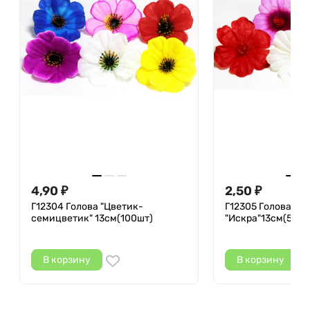
4,90
2,50
₽
₽
Г12304 Голова "Цветик-
Г12305 Голова кл
семицветик" 13см(100шт)
"Искра"13см(500
В корзину
В корзину