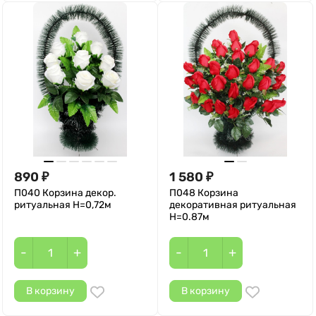
890
1 580
₽
₽
П040 Корзина декор.
П048 Корзина
ритуальная H=0,72м
декоративная ритуальная
Н=0.87м
-
+
-
+
В корзину
В корзину