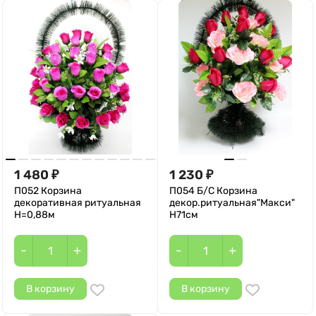
1 480
1 230
₽
₽
П052 Корзина
П054 Б/С Корзина
декоративная ритуальная
декор.ритуальная"Макси"
Н=0,88м
Н71см
-
+
-
+
В корзину
В корзину