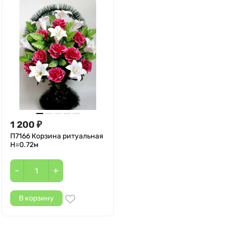
1 200
₽
П7166 Корзина ритуальная
Н=0.72м
-
+
В корзину