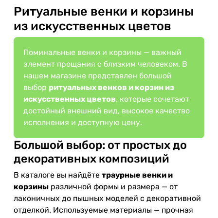
Ритуальные венки и корзины
из искусственных цветов
Поминальные венки и корзины — важный
элемент прощания с близким человеком. В
нашем магазине представлен большой
выбор
ритуальных венков и корзин из
искусственных цветов
, которые сочетают
достойный внешний вид, высокое качество
исполнения и доступную цену.
Большой выбор: от простых до
декоративных композиций
В каталоге вы найдёте
траурные венки и
корзины
различной формы и размера — от
лаконичных до пышных моделей с декоративной
отделкой. Используемые материалы — прочная