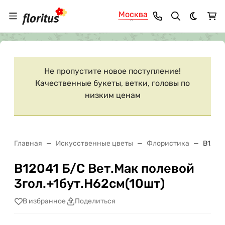
Москва
Темная 
Ваш город
Москва
?
Не пропустите новое поступление!
Качественные букеты, ветки, головы по
низким ценам
Главная
Искусственные цветы
Флористика
В12041
В12041 Б/С Вет.Мак полевой
3гол.+1бут.H62см(10шт)
В избранное
Поделиться