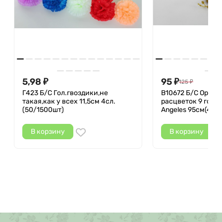
5,98
95
₽
₽
125
₽
Г423 Б/С Гол.гвоздики,не
В10672 Б/С Орхиде
такая,как у всех 11,5см 4сл.
расцветок 9 голов
(50/1500шт)
Angeles 95см(4шт
В корзину
В корзину