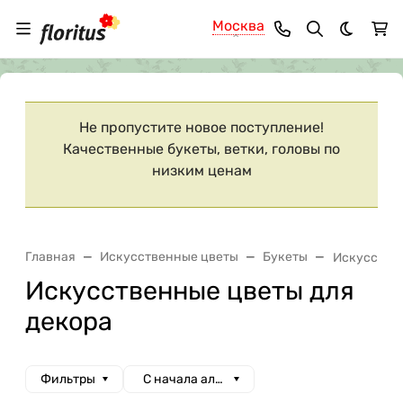
Москва
Темная 
Ваш город
Москва
?
Не пропустите новое поступление!
Качественные букеты, ветки, головы по
низким ценам
Главная
Искусственные цветы
Букеты
Искусствен
Искусственные цветы для
декора
Фильтры
С начала алфавита