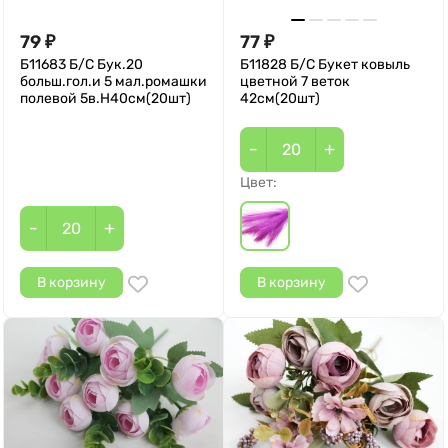
79
77
₽
₽
Б11683 Б/С Бук.20
Б11828 Б/С Букет ковыль
больш.гол.и 5 мал.ромашки
цветной 7 веток
полевой 5в.Н40см(20шт)
42см(20шт)
-
+
Цвет:
-
+
В корзину
В корзину