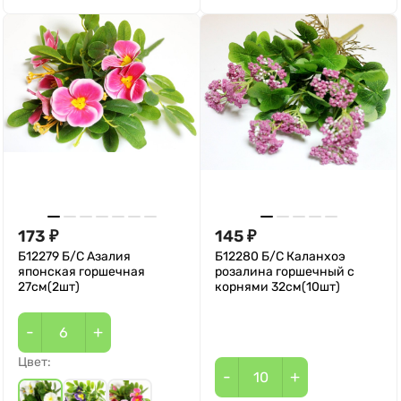
173
145
₽
₽
Б12279 Б/С Азалия
Б12280 Б/С Каланхоэ
японская горшечная
розалина горшечный с
27см(2шт)
корнями 32см(10шт)
-
+
Цвет:
-
+