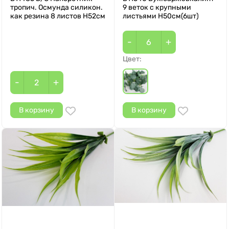
тропич. Осмунда силикон.
9 веток с крупными
как резина 8 листов Н52см
листьями Н50см(6шт)
-
+
Цвет:
-
+
В корзину
В корзину