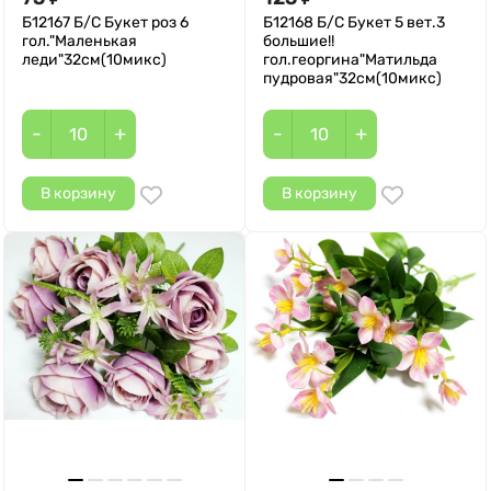
Б12167 Б/С Букет роз 6
Б12168 Б/С Букет 5 вет.3
гол."Маленькая
большие!!
леди"32см(10микс)
гол.георгина"Матильда
пудровая"32см(10микс)
-
+
-
+
В корзину
В корзину