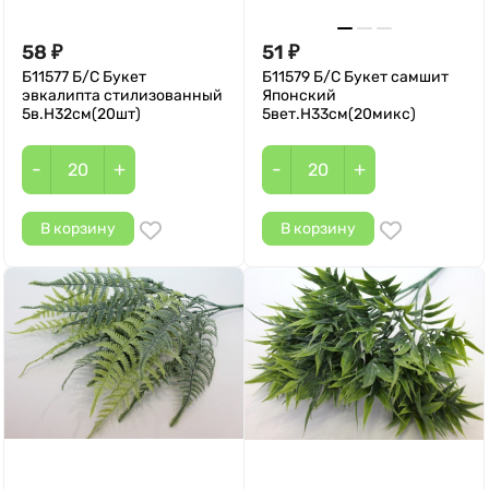
58
51
₽
₽
Б11577 Б/С Букет
Б11579 Б/С Букет самшит
эвкалипта стилизованный
Японский
5в.Н32см(20шт)
5вет.Н33см(20микс)
-
+
-
+
В корзину
В корзину