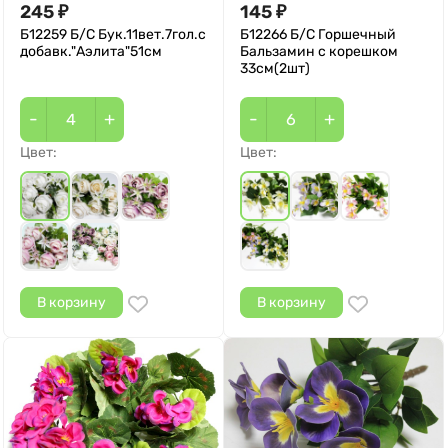
245
145
₽
₽
Б12259 Б/С Бук.11вет.7гол.с
Б12266 Б/С Горшечный
добавк."Аэлита"51см
Бальзамин с корешком
33см(2шт)
-
+
-
+
Цвет:
Цвет:
В корзину
В корзину