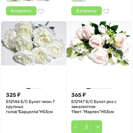
В корзину
В корзину
325
365
₽
₽
Б12146 Б/С Букет пион 7
Б12147 Б/С Букет роз с
крупных
эвкалиптом
голов"Барцелла"Н53см
11вет."Марлен"Н53см
-
+