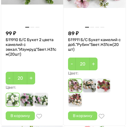
99
89
₽
₽
Б11910 Б/С Букет 2 цвета
Б11911 Б/С Букет камелий с
камелий с
доб."Рубин"5вет.Н31см(20
эвкал."Изумруд"5вет.Н31с
шт)
м(20шт)
-
+
Цвет:
-
+
Цвет:
В корзину
В корзину