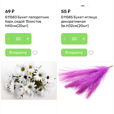
69
55
₽
₽
Б11583 Букет папоротник
Б11585 Букет иглица
барх.седой 15листов
декоративная
Н40см(20шт)
5в.H32см(20шт)
-
+
-
+
В корзину
В корзину