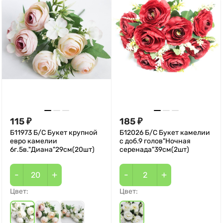
115
185
₽
₽
Б11973 Б/С Букет крупной
Б12026 Б/С Букет камелии
евро камелии
с доб.9 голов"Ночная
6г.5в."Диана"29см(20шт)
серенада"39см(2шт)
-
+
-
+
Цвет:
Цвет: