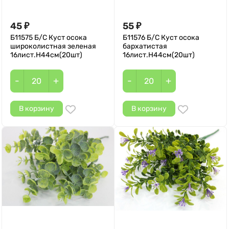
45
55
₽
₽
Б11575 Б/С Куст осока
Б11576 Б/С Куст осока
широколистная зеленая
бархатистая
16лист.Н44см(20шт)
16лист.Н44см(20шт)
-
+
-
+
В корзину
В корзину