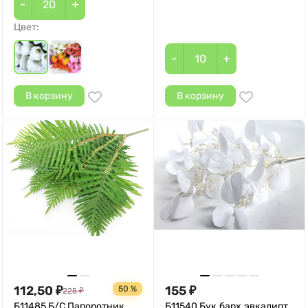
-
+
Цвет:
-
+
В корзину
В корзину
112,50
155
50 %
₽
225
₽
₽
Б11485 Б/С Папоротник
Б11540 Бук.барх.эвкалипт