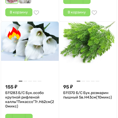
В корзину
В корзину
155
95
₽
₽
Б11283 Б/С Бук.особо
Б11370 Б/С Бук.розмарин
крупной рифленой
пышный 5в.Н43см(10микс)
каллы"Пикассо"7г.Н62см(2
0микс)