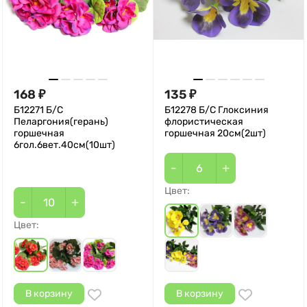
168
135
₽
₽
Б12271 Б/С
Б12278 Б/С Глоксиния
Пеларгония(герань)
флористическая
горшечная
горшечная 20см(2шт)
6гол.6вет.40см(10шт)
-
+
Цвет:
-
+
Цвет:
В корзину
В корзину