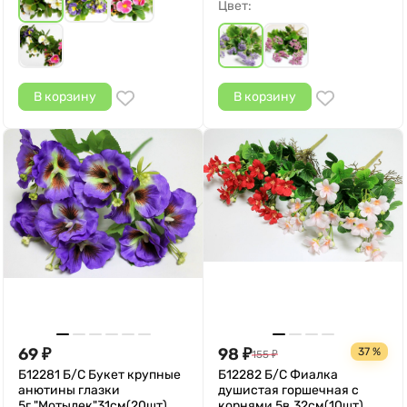
Цвет:
В корзину
В корзину
69
98
37 %
₽
₽
155
₽
Б12281 Б/С Букет крупные
Б12282 Б/С Фиалка
анютины глазки
душистая горшечная с
5г."Мотылек"31см(20шт)
корнями 5в.32см(10шт)