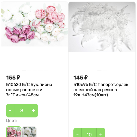
155
145
₽
₽
Б10620 Б/С Бук.пиона
Б10696 Б/С Папорот.орляк
новые расцветки
снежный как резина
7г."Пижон"45см
19л.Н47см(10шт)
-
+
Цвет:
-
+