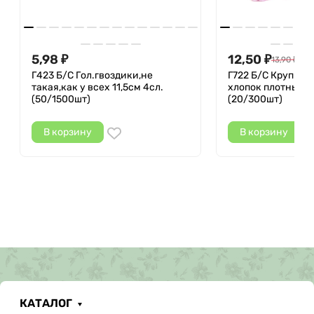
5,98
12,50
₽
₽
13,90
₽
Г423 Б/С Гол.гвоздики,не
Г722 Б/С Крупная
такая,как у всех 11,5см 4сл.
хлопок плотный р
(50/1500шт)
(20/300шт)
В корзину
В корзину
КАТАЛОГ