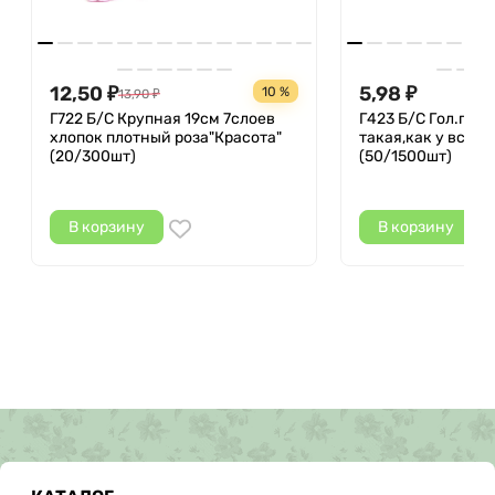
12,50
5,98
10 %
₽
13,90
₽
₽
Г722 Б/С Крупная 19см 7слоев
Г423 Б/С Гол.гвоз
хлопок плотный роза"Красота"
такая,как у всех 1
(20/300шт)
(50/1500шт)
В корзину
В корзину