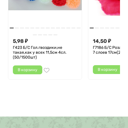
5,98
14,50
₽
₽
Г423 Б/С Гол.гвоздики,не
Г7186 Б/С Роза"В
такая,как у всех 11,5см 4сл.
7 слоев 17см(20шт
(50/1500шт)
В корзину
В корзину