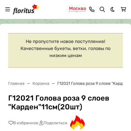
Москва
Темная 
Ваш город
Москва
?
Не пропустите новое поступление!
Качественные букеты, ветки, головы по
низким ценам
Главная
Корзина
Г12021 Голова роза 9 слоев "Карден"
Г12021 Голова роза 9 слоев
"Карден"11см(20шт)
В избранное
Поделиться