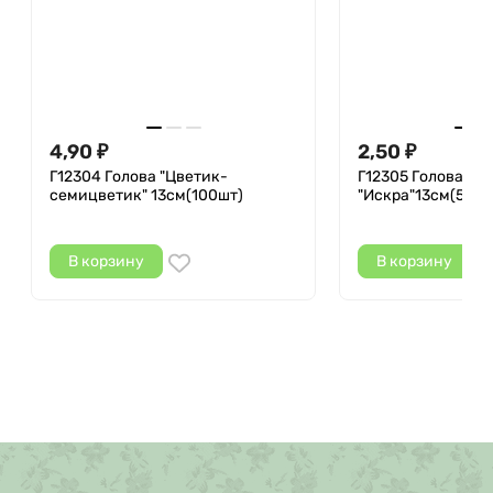
4,90
2,50
₽
₽
Г12304 Голова "Цветик-
Г12305 Голова кл
семицветик" 13см(100шт)
"Искра"13см(500
В корзину
В корзину