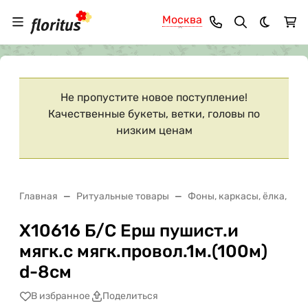
Москва
Темная 
Ваш город
Москва
?
Не пропустите новое поступление!
Качественные букеты, ветки, головы по
низким ценам
Главная
Ритуальные товары
Фоны, каркасы, ёлка, ёрш
Х10616 Б/С Ерш пушист.и
мягк.с мягк.провол.1м.(100м)
d-8см
В избранное
Поделиться