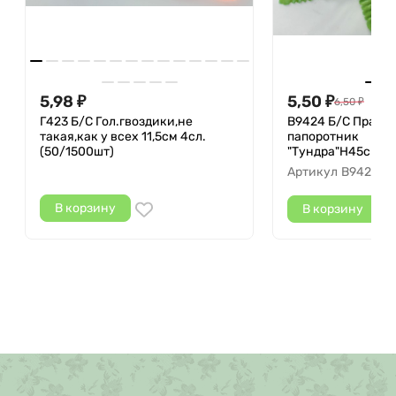
5,98
5,50
₽
₽
6,50
₽
Г423 Б/С Гол.гвоздики,не
В9424 Б/С Прави
такая,как у всех 11,5см 4сл.
папоротник
(50/1500шт)
"Тундра"Н45см(2
Артикул
В9424
В корзину
В корзину