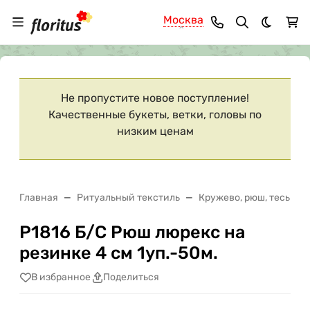
Москва
Темная 
Ваш город
Москва
?
Не пропустите новое поступление!
Качественные букеты, ветки, головы по
низким ценам
Главная
Ритуальный текстиль
Кружево, рюш, тесьма
Р1816 Б/С Рюш люрекс на
резинке 4 см 1уп.-50м.
В избранное
Поделиться