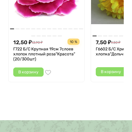
12,50
7,50
10 %
₽
13,90
₽
9,50
₽
₽
Г722 Б/С Крупная 19см 7слоев
Г6602 Б/С Хризан
хлопок плотный роза"Красота"
хлопка"Дольчи"5с
(20/300шт)
В корзину
В корзину