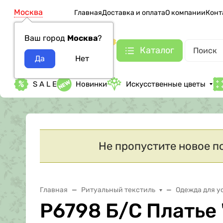
Москва
Главная
Доставка и оплата
О компании
Конт
Ваш город
Москва
?
Каталог
S A L E
Новинки
Искусственные цветы
Не пропустите новое п
Главная
Ритуальный текстиль
Одежда для у
Р6798 Б/С Платье