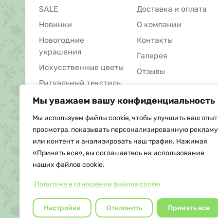
SALE
Доставка и оплата
Новинки
О компании
Новогодние
Контакты
украшения
Галерея
Искусственные цветы
Отзывы
Ритуальный текстиль
Ритуальные товары
Мы уважаем вашу конфиденциальность
Мы используем файлы cookie, чтобы улучшить ваш опыт
просмотра, показывать персонализированную рекламу
или контент и анализировать наш трафик. Нажимая
«Принять все», вы соглашаетесь на использование
наших файлов cookie.
Политика в отношении файлов cookie
© Copyright, 2026 Floritus.com -
оптовая продажа искусственных
Настройки
Отклонить
Принять все
цветов и ритуальных