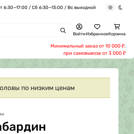
 6:30—17:00 / Сб 6:30—13:00 / Вс выходной
Светлая те
Темна
Поиск
Войти
Избранное
Корзина
Минимальный заказ от 10 000
,
₽
при самовывозе от 3 000
₽
головы по низким ценам
ин
абардин