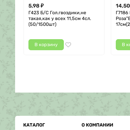
5,98
14,50
₽
Г423 Б/С Гол.гвоздики,не
Г7186
такая,как у всех 11,5см 4сл.
Роза"
(50/1500шт)
17см(
В корзину
В к
КАТАЛОГ
О КОМПАНИИ