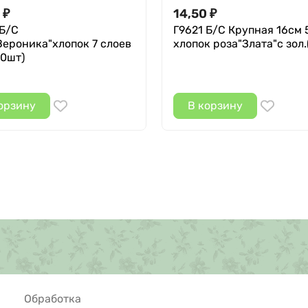
14,50
₽
₽
 Б/С
Г9621 Б/С Крупная 16см 
Вероника"хлопок 7 слоев
хлопок роза"Злата"с зол.
20шт)
орзину
В корзину
Обработка