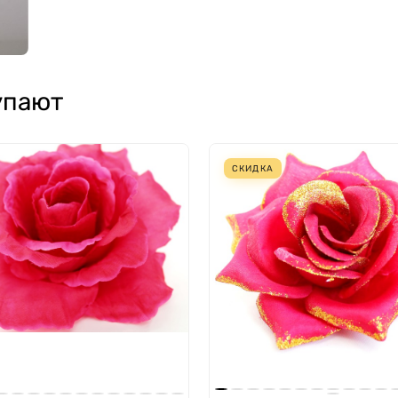
упают
СКИДКА