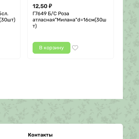
12,50
107
₽
5сл.
Г7649 Б/С Роза
Р9147
(30шт)
атласная"Милана"d=16cм(30ш
набо
т)
В корзину
В 
Контакты