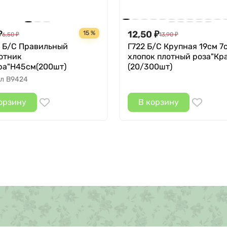
12,50
15 %
₽
6,50
₽
13,90
₽
₽
 Б/С Правильный
Г722 Б/С Крупная 19см 7
отник
хлопок плотный роза"Кр
ра"Н45см(200шт)
(20/300шт)
л
В9424
орзину
В корзину