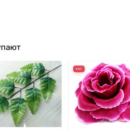
упают
ХИТ