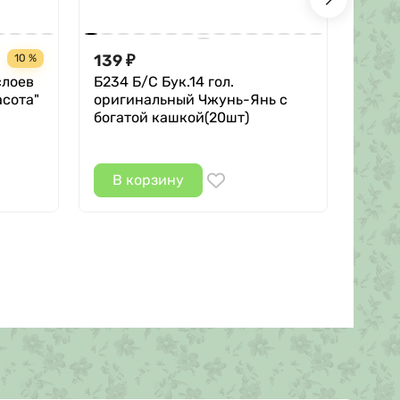
139
16,5
10 %
₽
слоев
Б234 Б/С Бук.14 гол.
Г686
асота"
оригинальный Чжунь-Янь с
боль
богатой кашкой(20шт)
тыч.(
В корзину
В 