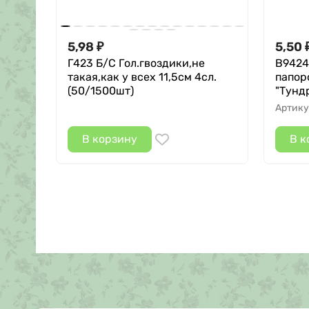
5,98
5,50
₽
Г423 Б/С Гол.гвоздики,не
В9424
такая,как у всех 11,5см 4сл.
папор
(50/1500шт)
"Тунд
Артику
В корзину
В к