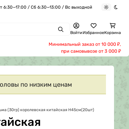
 6:30—17:00 / Сб 6:30—13:00 / Вс выходной
Светлая те
Темна
Поиск
Войти
Избранное
Корзина
Минимальный заказ от 10 000
,
₽
при самовывозе от 3 000
₽
головы по низким ценам
ьма (30гр) королевская китайская Н45см(20шт)
тайская